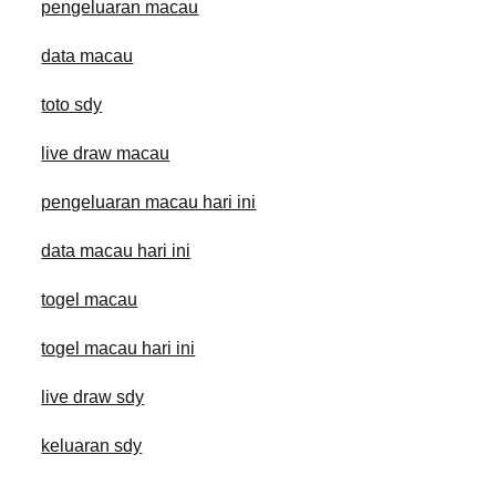
pengeluaran macau
data macau
toto sdy
live draw macau
pengeluaran macau hari ini
data macau hari ini
togel macau
togel macau hari ini
live draw sdy
keluaran sdy