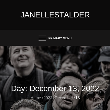
Skip
to
JANELLESTALDER
content
PRIMARY MENU
Day:
December 13, 2022
Home
2022
December
13