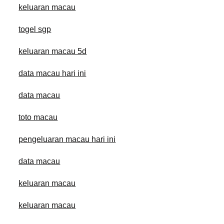
keluaran macau
togel sgp
keluaran macau 5d
data macau hari ini
data macau
toto macau
pengeluaran macau hari ini
data macau
keluaran macau
keluaran macau