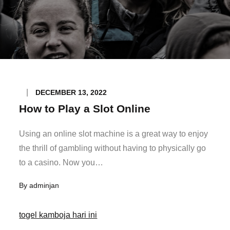
Posted
DECEMBER 13, 2022
on
How to Play a Slot Online
Using an online slot machine is a great way to enjoy
the thrill of gambling without having to physically go
to a casino. Now you…
By
adminjan
togel kamboja hari ini