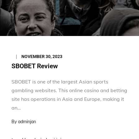
Posted
NOVEMBER 30, 2023
on
SBOBET Review
SBOBET is one of the largest Asian sports
gambling websites. This online casino and betting
site has operations in Asia and Europe, making it
an…
By
adminjan