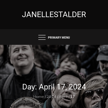
Skip
to
JANELLESTALDER
content
PRIMARY MENU
Day:
April 17, 2024
Home
2024
April
17