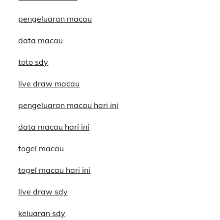
pengeluaran macau
data macau
toto sdy
live draw macau
pengeluaran macau hari ini
data macau hari ini
togel macau
togel macau hari ini
live draw sdy
keluaran sdy