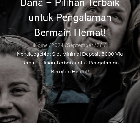
Dana – Pilihan Terbaik
untuk Pengalaman
Bermain Hemat!
Home
2024
September
26
Nenektogel4d: Slot Minimal Deposit 5000 Via
Dana – Pilihan Terbaik untuk Pengalaman
Bermain Hemat!