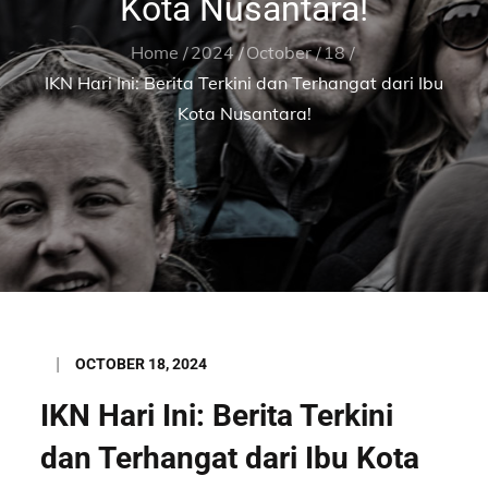
Kota Nusantara!
Home
2024
October
18
IKN Hari Ini: Berita Terkini dan Terhangat dari Ibu
Kota Nusantara!
Posted
OCTOBER 18, 2024
on
IKN Hari Ini: Berita Terkini
dan Terhangat dari Ibu Kota