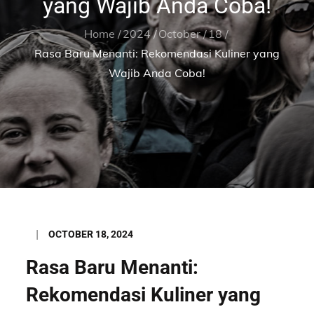
yang Wajib Anda Coba!
Home
2024
October
18
Rasa Baru Menanti: Rekomendasi Kuliner yang
Wajib Anda Coba!
Posted
OCTOBER 18, 2024
on
Rasa Baru Menanti:
Rekomendasi Kuliner yang