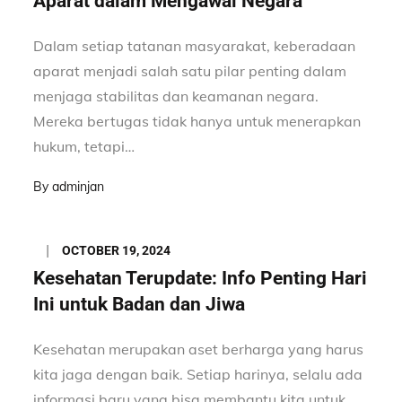
Aparat dalam Mengawal Negara
Dalam setiap tatanan masyarakat, keberadaan
aparat menjadi salah satu pilar penting dalam
menjaga stabilitas dan keamanan negara.
Mereka bertugas tidak hanya untuk menerapkan
hukum, tetapi…
By
adminjan
Posted
OCTOBER 19, 2024
on
Kesehatan Terupdate: Info Penting Hari
Ini untuk Badan dan Jiwa
Kesehatan merupakan aset berharga yang harus
kita jaga dengan baik. Setiap harinya, selalu ada
informasi baru yang bisa membantu kita untuk