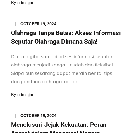
By
adminjan
Posted
OCTOBER 19, 2024
on
Olahraga Tanpa Batas: Akses Informasi
Seputar Olahraga Dimana Saja!
Di era digital saat ini, akses informasi seputar
olahraga menjadi sangat mudah dan fleksibel.
Siapa pun sekarang dapat meraih berita, tips,
dan panduan olahraga kapan…
By
adminjan
Posted
OCTOBER 19, 2024
on
Menelusuri Jejak Kekuatan: Peran