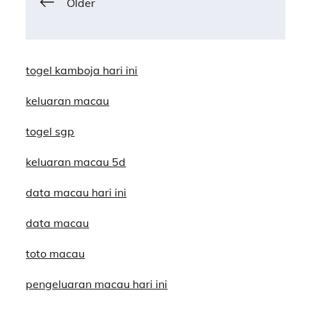
Posts
Older
navigation
togel kamboja hari ini
keluaran macau
togel sgp
keluaran macau 5d
data macau hari ini
data macau
toto macau
pengeluaran macau hari ini