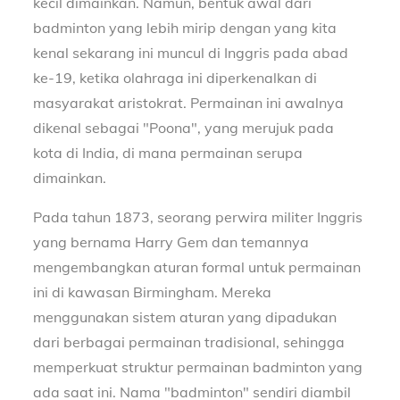
kecil dimainkan. Namun, bentuk awal dari
badminton yang lebih mirip dengan yang kita
kenal sekarang ini muncul di Inggris pada abad
ke-19, ketika olahraga ini diperkenalkan di
masyarakat aristokrat. Permainan ini awalnya
dikenal sebagai "Poona", yang merujuk pada
kota di India, di mana permainan serupa
dimainkan.
Pada tahun 1873, seorang perwira militer Inggris
yang bernama Harry Gem dan temannya
mengembangkan aturan formal untuk permainan
ini di kawasan Birmingham. Mereka
menggunakan sistem aturan yang dipadukan
dari berbagai permainan tradisional, sehingga
memperkuat struktur permainan badminton yang
ada saat ini. Nama "badminton" sendiri diambil