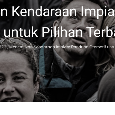
 Kendaraan Impia
 untuk Pilihan Terb
22
Menemukan Kendaraan Impian: Panduan Otomotif untuk