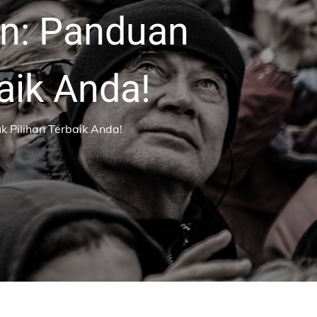
n: Panduan
aik Anda!
 Pilihan Terbaik Anda!