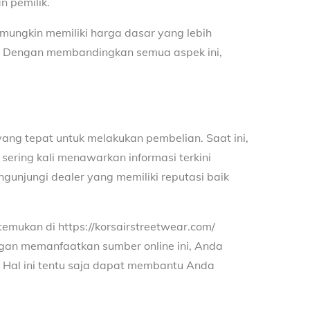
n pemilik.
ungkin memiliki harga dasar yang lebih
n. Dengan membandingkan semua aspek ini,
ang tepat untuk melakukan pembelian. Saat ini,
sering kali menawarkan informasi terkini
gunjungi dealer yang memiliki reputasi baik
itemukan di https://korsairstreetwear.com/
ngan memanfaatkan sumber online ini, Anda
Hal ini tentu saja dapat membantu Anda