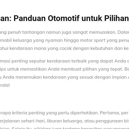
: Panduan Otomotif untuk Pilihan
yang penuh tantangan namun juga sangat memuaskan. Dalam
i mobil keluarga yang nyaman hingga motor sport yang pen
tahui kendaraan mana yang cocok dengan kebutuhan dan ke
rmasi penting seputar kendaraan terbaik yang dapat Anda
ta tips untuk memastikan Anda membuat pilihan yang tepat
tu Anda menemukan kendaraan yang sesuai dengan impian An
Anda!
apa kriteria penting yang perlu diperhatikan. Pertama, p
alanan sehari-hari, liburan keluarga, atau penggunaan bi
ien. Selain itu, pikirkan juga tentang kapasitas penumpa