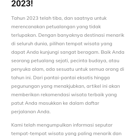
2023!
Tahun 2023 telah tiba, dan saatnya untuk
merencanakan petualangan yang tidak
terlupakan. Dengan banyaknya destinasi menarik
di seluruh dunia, pilihan tempat wisata yang
dapat Anda kunjungi sangat beragam. Baik Anda
seorang petualang sejati, pecinta budaya, atau
penyuka alam, ada sesuatu untuk semua orang di
tahun ini. Dari pantai-pantai eksotis hingga
pegunungan yang menakjubkan, artikel ini akan
memberikan rekomendasi wisata terbaik yang
patut Anda masukkan ke dalam daftar
perjalanan Anda.
Kami telah mengumpulkan informasi seputar
tempat-tempat wisata yang paling menarik dan