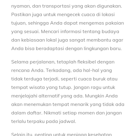
nyaman, dan transportasi yang akan digunakan.
Pastikan juga untuk mengecek cuaca di lokasi
tujuan, sehingga Anda dapat mengemas pakaian
yang sesuai. Mencari informasi tentang budaya
dan kebiasaan lokal juga sangat membantu agar
Anda bisa beradaptasi dengan lingkungan baru.
Selama perjalanan, tetaplah fleksibel dengan
rencana Anda. Terkadang, ada hal-hal yang
tidak terduga terjadi, seperti cuaca buruk atau
tempat wisata yang tutup. Jangan ragu untuk
menjelajahi alternatif yang ada. Mungkin Anda
akan menemukan tempat menarik yang tidak ada
dalam daftar. Nikmati setiap momen dan jangan
terlalu terpaku pada jadwal.
Selain itu, penting untuk menjaga kesehatan