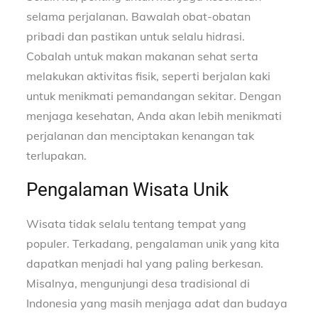
selama perjalanan. Bawalah obat-obatan
pribadi dan pastikan untuk selalu hidrasi.
Cobalah untuk makan makanan sehat serta
melakukan aktivitas fisik, seperti berjalan kaki
untuk menikmati pemandangan sekitar. Dengan
menjaga kesehatan, Anda akan lebih menikmati
perjalanan dan menciptakan kenangan tak
terlupakan.
Pengalaman Wisata Unik
Wisata tidak selalu tentang tempat yang
populer. Terkadang, pengalaman unik yang kita
dapatkan menjadi hal yang paling berkesan.
Misalnya, mengunjungi desa tradisional di
Indonesia yang masih menjaga adat dan budaya