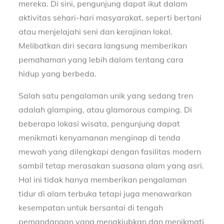
mereka. Di sini, pengunjung dapat ikut dalam
aktivitas sehari-hari masyarakat, seperti bertani
atau menjelajahi seni dan kerajinan lokal.
Melibatkan diri secara langsung memberikan
pemahaman yang lebih dalam tentang cara
hidup yang berbeda.
Salah satu pengalaman unik yang sedang tren
adalah glamping, atau glamorous camping. Di
beberapa lokasi wisata, pengunjung dapat
menikmati kenyamanan menginap di tenda
mewah yang dilengkapi dengan fasilitas modern
sambil tetap merasakan suasana alam yang asri.
Hal ini tidak hanya memberikan pengalaman
tidur di alam terbuka tetapi juga menawarkan
kesempatan untuk bersantai di tengah
pemandangan yang menakjubkan dan menikmati