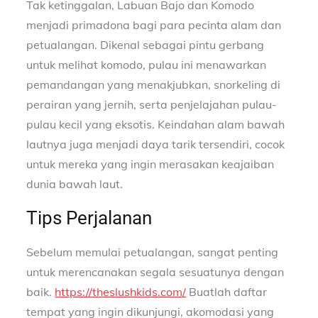
Tak ketinggalan, Labuan Bajo dan Komodo
menjadi primadona bagi para pecinta alam dan
petualangan. Dikenal sebagai pintu gerbang
untuk melihat komodo, pulau ini menawarkan
pemandangan yang menakjubkan, snorkeling di
perairan yang jernih, serta penjelajahan pulau-
pulau kecil yang eksotis. Keindahan alam bawah
lautnya juga menjadi daya tarik tersendiri, cocok
untuk mereka yang ingin merasakan keajaiban
dunia bawah laut.
Tips Perjalanan
Sebelum memulai petualangan, sangat penting
untuk merencanakan segala sesuatunya dengan
baik.
https://theslushkids.com/
Buatlah daftar
tempat yang ingin dikunjungi, akomodasi yang