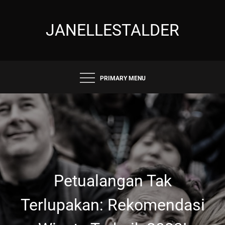
Skip
to
JANELLESTALDER
content
PRIMARY MENU
Petualangan Tak
Terlupakan: Rekomendasi