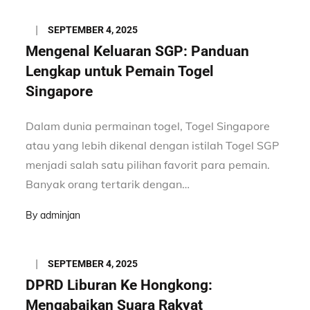
Posted
SEPTEMBER 4, 2025
on
Mengenal Keluaran SGP: Panduan
Lengkap untuk Pemain Togel
Singapore
Dalam dunia permainan togel, Togel Singapore
atau yang lebih dikenal dengan istilah Togel SGP
menjadi salah satu pilihan favorit para pemain.
Banyak orang tertarik dengan…
By
adminjan
Posted
SEPTEMBER 4, 2025
on
DPRD Liburan Ke Hongkong:
Mengabaikan Suara Rakyat