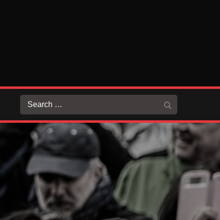
Search
Search
for: