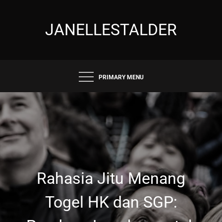
Skip
to
JANELLESTALDER
content
PRIMARY MENU
Rahasia Jitu Menang
Togel HK dan SGP: