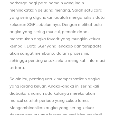
berharga bagi para pemain yang ingin
meningkatkan peluang menang. Salah satu cara
yang sering digunakan adalah menganalisis data
keluaran SGP sebelumnya. Dengan melihat pola
angka yang sering muncul, pemain dapat
menemukan angka favorit yang mungkin keluar
kembali. Data SGP yang lengkap dan terupdate
akan sangat membantu dalam proses ini,
sehingga penting untuk selalu mengikuti informasi
terbaru.
Selain itu, penting untuk memperhatikan angka
yang jarang keluar. Angka-angka ini seringkali
diabaikan, namun ada kalanya mereka akan
muncul setelah periode yang cukup lama.
Mengombinasikan angka yang sering keluar
dengan angka yang jarang muncul bisa menjadi