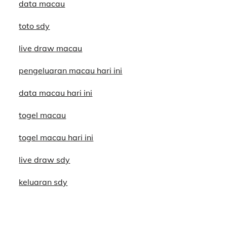
data macau
toto sdy
live draw macau
pengeluaran macau hari ini
data macau hari ini
togel macau
togel macau hari ini
live draw sdy
keluaran sdy