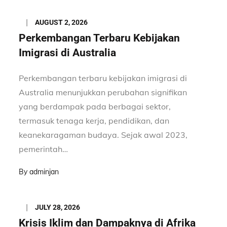
Posted
AUGUST 2, 2026
on
Perkembangan Terbaru Kebijakan
Imigrasi di Australia
Perkembangan terbaru kebijakan imigrasi di
Australia menunjukkan perubahan signifikan
yang berdampak pada berbagai sektor,
termasuk tenaga kerja, pendidikan, dan
keanekaragaman budaya. Sejak awal 2023,
pemerintah…
By
adminjan
Posted
JULY 28, 2026
on
Krisis Iklim dan Dampaknya di Afrika