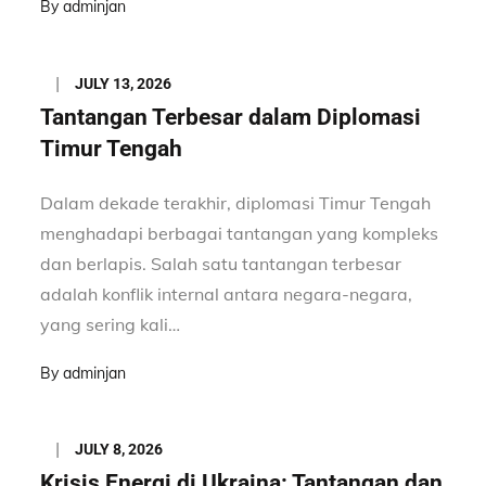
By
adminjan
Posted
JULY 13, 2026
on
Tantangan Terbesar dalam Diplomasi
Timur Tengah
Dalam dekade terakhir, diplomasi Timur Tengah
menghadapi berbagai tantangan yang kompleks
dan berlapis. Salah satu tantangan terbesar
adalah konflik internal antara negara-negara,
yang sering kali…
By
adminjan
Posted
JULY 8, 2026
on
Krisis Energi di Ukraina: Tantangan dan