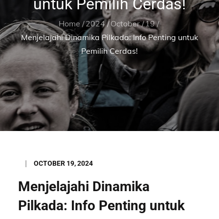
untuk Pemilih Cerdas!
Home
2024
October
19
Menjelajahi Dinamika Pilkada: Info Penting untuk
Pemilih Cerdas!
Posted
OCTOBER 19, 2024
on
Menjelajahi Dinamika
Pilkada: Info Penting untuk