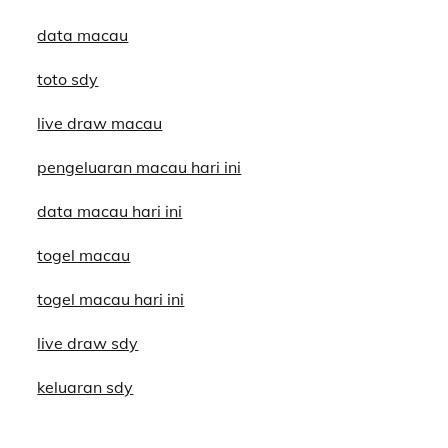
data macau
toto sdy
live draw macau
pengeluaran macau hari ini
data macau hari ini
togel macau
togel macau hari ini
live draw sdy
keluaran sdy