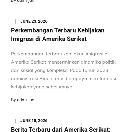
By
adminjan
Posted
JUNE 23, 2026
on
Perkembangan Terbaru Kebijakan
Imigrasi di Amerika Serikat
Perkembangan terbaru kebijakan imigrasi di
Amerika Serikat mencerminkan dinamika politik
dan sosial yang kompleks. Pada tahun 2023,
administrasi Biden terus berupaya mereformasi
kebijakan yang sebelumnya…
By
adminjan
Posted
JUNE 18, 2026
on
Berita Terbaru dari Amerika Serikat: