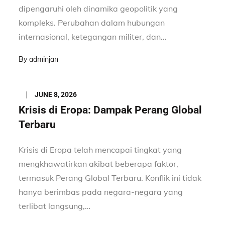
dipengaruhi oleh dinamika geopolitik yang
kompleks. Perubahan dalam hubungan
internasional, ketegangan militer, dan…
By
adminjan
Posted
JUNE 8, 2026
on
Krisis di Eropa: Dampak Perang Global
Terbaru
Krisis di Eropa telah mencapai tingkat yang
mengkhawatirkan akibat beberapa faktor,
termasuk Perang Global Terbaru. Konflik ini tidak
hanya berimbas pada negara-negara yang
terlibat langsung,…