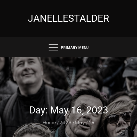
Skip
to
JANELLESTALDER
content
PRIMARY MENU
Day:
May 16, 2023
Home
2023
May
16