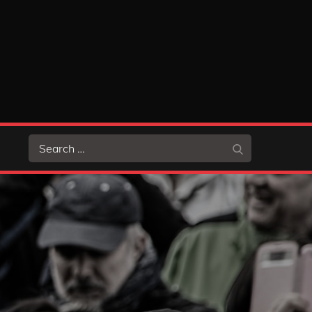
Search
Search
for: