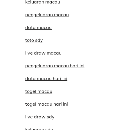
keluaran macau
pengeluaran macau
data macau
toto sdy
live draw macau
pengeluaran macau hari ini
data macau hari ini
togel macau
togel macau hari ini
live draw sdy
keluaran sdy