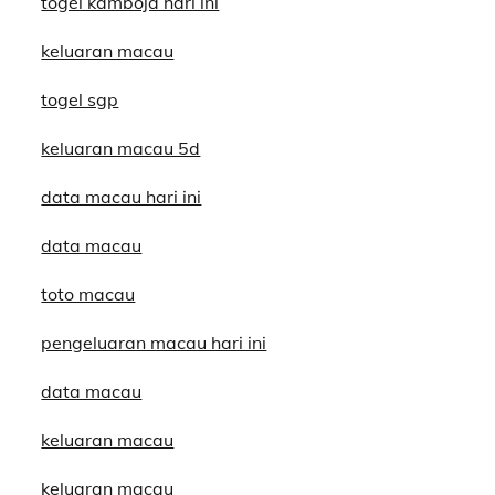
togel kamboja hari ini
keluaran macau
togel sgp
keluaran macau 5d
data macau hari ini
data macau
toto macau
pengeluaran macau hari ini
data macau
keluaran macau
keluaran macau