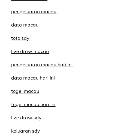
pengeluaran macau
data macau
toto sdy
live draw macau
pengeluaran macau hari ini
data macau hari ini
togel macau
togel macau hari ini
live draw sdy
keluaran sdy