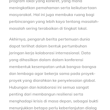
program lokal yang konkret, yang mana
meningkatkan pemahaman serta keikutsertaan
masyarakat. Hal ini juga membuka ruang bagi
perbincangan yang lebih kaya tentang masalah-
masalah sering terabaikan di tingkat lokal.
Akhirnya, pengaruh berita pertemuan dunia
dapat terlihat dalam bentuk pertumbuhan
jaringan kerja kolaborasi internasional. Data
yang dihasilkan dalam dalam konferensi
membentuk kesempatan untuk bangsa-bangsa
dan lembaga agar bekerja sama pada proyek-
proyek yang diarahkan ke penyelesaian global.
Hubungan dan kolaborasi ini semua sangat
penting dari membangun resiliensi serta
menghadapi krisis di masa depan, sebagai bukti
menunjukkan betapa perlu keberlanjutan dialog