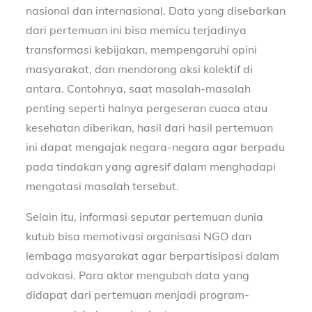
nasional dan internasional. Data yang disebarkan
dari pertemuan ini bisa memicu terjadinya
transformasi kebijakan, mempengaruhi opini
masyarakat, dan mendorong aksi kolektif di
antara. Contohnya, saat masalah-masalah
penting seperti halnya pergeseran cuaca atau
kesehatan diberikan, hasil dari hasil pertemuan
ini dapat mengajak negara-negara agar berpadu
pada tindakan yang agresif dalam menghadapi
mengatasi masalah tersebut.
Selain itu, informasi seputar pertemuan dunia
kutub bisa memotivasi organisasi NGO dan
lembaga masyarakat agar berpartisipasi dalam
advokasi. Para aktor mengubah data yang
didapat dari pertemuan menjadi program-