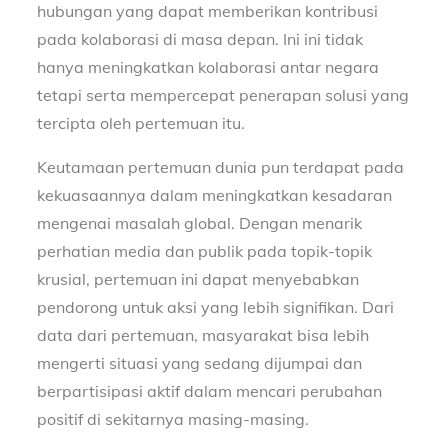
hubungan yang dapat memberikan kontribusi
pada kolaborasi di masa depan. Ini ini tidak
hanya meningkatkan kolaborasi antar negara
tetapi serta mempercepat penerapan solusi yang
tercipta oleh pertemuan itu.
Keutamaan pertemuan dunia pun terdapat pada
kekuasaannya dalam meningkatkan kesadaran
mengenai masalah global. Dengan menarik
perhatian media dan publik pada topik-topik
krusial, pertemuan ini dapat menyebabkan
pendorong untuk aksi yang lebih signifikan. Dari
data dari pertemuan, masyarakat bisa lebih
mengerti situasi yang sedang dijumpai dan
berpartisipasi aktif dalam mencari perubahan
positif di sekitarnya masing-masing.