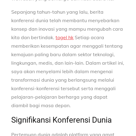
Sepanjang tahun-tahun yang lalu, berita
konferensi dunia telah membantu menyebarkan
konsep dan inovasi yang mampu mengubah cara
kita dan bertindak.
togel hk
Setiap acara
memberikan kesempatan agar menggali tentang
kemajuan paling baru dalam sektor teknologi,
lingkungan, medis, dan lain-lain. Dalam artikel ini,
saya akan menyelami lebih dalam mengenai
transformasi dunia yang berlangsung melalui
konferensi-konferensi tersebut serta menggali
pelajaran-pelajaran berharga yang dapat
diambil bagi masa depan.
Signifikansi Konferensi Dunia
Pertemuan dunia adalah platform yang amat