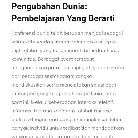
Pengubahan Dunia:
Pembelajaran Yang Berarti
Konferensi dunia telah berubah menjadi sebagai
salah satu wadah utama dalam diskusi topik-
topik global yang berpengaruh terhadap hidup
komunitas. Berbagai event tersebut
mengumpulkan para pemimpin, ahli, dan novator
dari berbagai sektor dalam rangka
mendiskusikan serta menciptakan solusi bagi
tantangan yang tengah dihadapi dunia pada
saat ini. Melalui keberadaan interaksi efektif,
informasi tentang konferensi global kini bisa
diakses dengan gampang, memungkinkan lebih
banyak individu untuk terlibat dan mendapatkan
wawasan yang berharga dari hasil acara itu.