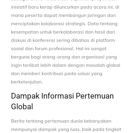
inisiatif baru kerap diluncurkan pada acara ini, di
mana peserta dapat membangun jaringan dan
menciptakan kolaborasi strategis. Data tentang
kesempatan untuk berkolaborasi dan hasil dari
diskusi di konferensi sering dibahas di platform
sosial dan forum profesional. Hal ini sangat
berguna bagi orang-orang dan organisasi yang
ingin terlibat lebih dalam dengan masalah global
dan memberi kontribusi pada solusi yang
berkelanjutan.
Dampak Informasi Pertemuan
Global
Berita tentang pertemuan dunia kebanyakan
mempunyai dampak yang luas, baik pada tingkat