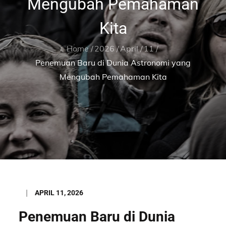
Mengubah Pemahaman
Kita
Home
2026
April
11
Penemuan Baru di Dunia Astronomi yang
Mengubah Pemahaman Kita
Posted
APRIL 11, 2026
on
Penemuan Baru di Dunia