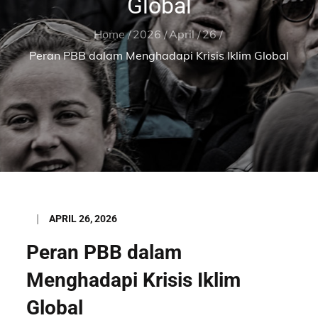
Global
Home
2026
April
26
Peran PBB dalam Menghadapi Krisis Iklim Global
Posted
APRIL 26, 2026
on
Peran PBB dalam
Menghadapi Krisis Iklim
Global