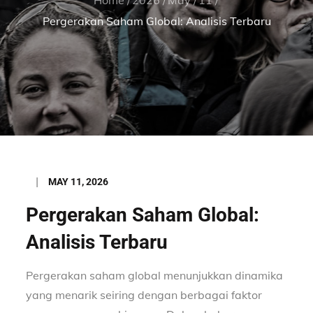
Pergerakan Saham Global: Analisis Terbaru
Posted
MAY 11, 2026
on
Pergerakan Saham Global:
Analisis Terbaru
Pergerakan saham global menunjukkan dinamika
yang menarik seiring dengan berbagai faktor