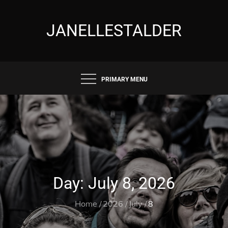
Skip
to
JANELLESTALDER
content
PRIMARY MENU
Day:
July 8, 2026
Home
2026
July
8