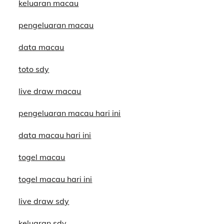
keluaran macau
pengeluaran macau
data macau
toto sdy
live draw macau
pengeluaran macau hari ini
data macau hari ini
togel macau
togel macau hari ini
live draw sdy
keluaran sdy