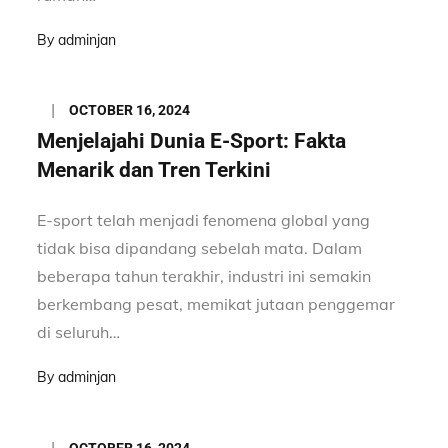
By
adminjan
Posted
OCTOBER 16, 2024
on
Menjelajahi Dunia E-Sport: Fakta
Menarik dan Tren Terkini
E-sport telah menjadi fenomena global yang
tidak bisa dipandang sebelah mata. Dalam
beberapa tahun terakhir, industri ini semakin
berkembang pesat, memikat jutaan penggemar
di seluruh…
By
adminjan
Posted
OCTOBER 16, 2024