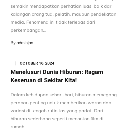
semakin mendapatkan perhatian luas, baik dari
kalangan orang tua, pelatih, maupun pendekatan
media. Fenomena ini tidak terlepas dari
perkembangan…
By
adminjan
Posted
OCTOBER 16, 2024
on
Menelusuri Dunia Hiburan: Ragam
Keseruan di Sekitar Kita!
Dalam kehidupan sehari-hari, hiburan memegang
peranan penting untuk memberikan warna dan
variasi di tengah rutinitas yang padat. Dari
hiburan sederhana seperti menonton film di
rumah…