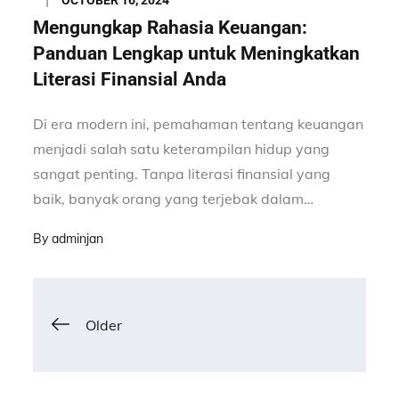
on
Mengungkap Rahasia Keuangan:
Panduan Lengkap untuk Meningkatkan
Literasi Finansial Anda
Di era modern ini, pemahaman tentang keuangan
menjadi salah satu keterampilan hidup yang
sangat penting. Tanpa literasi finansial yang
baik, banyak orang yang terjebak dalam…
By
adminjan
Posts
Older
navigation