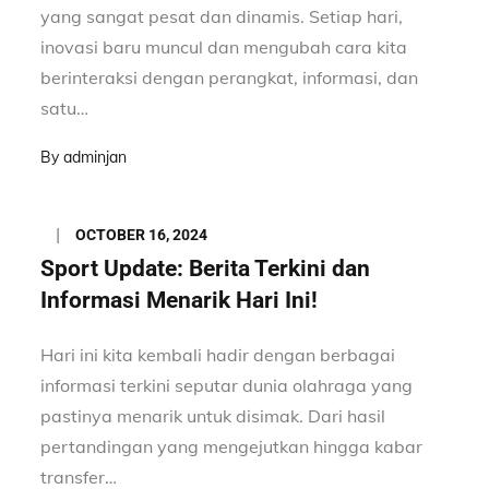
yang sangat pesat dan dinamis. Setiap hari,
inovasi baru muncul dan mengubah cara kita
berinteraksi dengan perangkat, informasi, dan
satu…
By
adminjan
Posted
OCTOBER 16, 2024
on
Sport Update: Berita Terkini dan
Informasi Menarik Hari Ini!
Hari ini kita kembali hadir dengan berbagai
informasi terkini seputar dunia olahraga yang
pastinya menarik untuk disimak. Dari hasil
pertandingan yang mengejutkan hingga kabar
transfer…