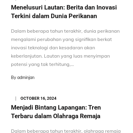
on
Menelusuri Lautan: Berita dan Inovasi
Terkini dalam Dunia Perikanan
Dalam beberapa tahun terakhir, dunia perikanan
mengalami perubahan yang signifikan berkat
inovasi teknologi dan kesadaran akan
keberlanjutan. Lautan yang luas menyimpan
potensi yang tak terhitung,…
By
adminjan
Posted
OCTOBER 16, 2024
on
Menjadi Bintang Lapangan: Tren
Terbaru dalam Olahraga Remaja
Dalam beberapa tahun terakhir, olahraga remaja