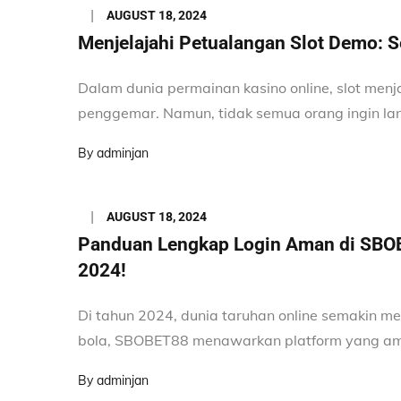
Posted
AUGUST 18, 2024
on
Menjelajahi Petualangan Slot Demo: S
Dalam dunia permainan kasino online, slot menja
penggemar. Namun, tidak semua orang ingin l
By
adminjan
Posted
AUGUST 18, 2024
on
Panduan Lengkap Login Aman di SBOB
2024!
Di tahun 2024, dunia taruhan online semakin 
bola, SBOBET88 menawarkan platform yang am
By
adminjan