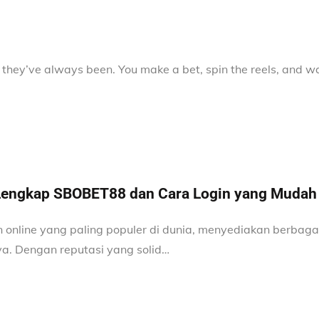
 they’ve always been. You make a bet, spin the reels, and wa
Lengkap SBOBET88 dan Cara Login yang Mudah
online yang paling populer di dunia, menyediakan berbagai
a. Dengan reputasi yang solid…