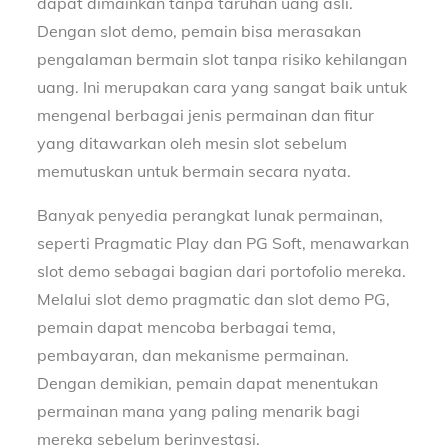
dapat dimainkan tanpa taruhan uang asli.
Dengan slot demo, pemain bisa merasakan
pengalaman bermain slot tanpa risiko kehilangan
uang. Ini merupakan cara yang sangat baik untuk
mengenal berbagai jenis permainan dan fitur
yang ditawarkan oleh mesin slot sebelum
memutuskan untuk bermain secara nyata.
Banyak penyedia perangkat lunak permainan,
seperti Pragmatic Play dan PG Soft, menawarkan
slot demo sebagai bagian dari portofolio mereka.
Melalui slot demo pragmatic dan slot demo PG,
pemain dapat mencoba berbagai tema,
pembayaran, dan mekanisme permainan.
Dengan demikian, pemain dapat menentukan
permainan mana yang paling menarik bagi
mereka sebelum berinvestasi.