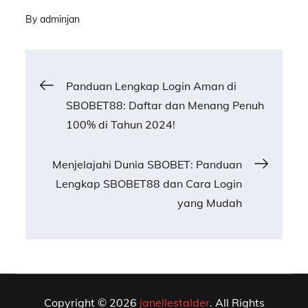
By
adminjan
Post
Panduan Lengkap Login Aman di
SBOBET88: Daftar dan Menang Penuh
navigation
100% di Tahun 2024!
Menjelajahi Dunia SBOBET: Panduan
Lengkap SBOBET88 dan Cara Login
yang Mudah
Copyright © 2026
janellestalder
. All Rights