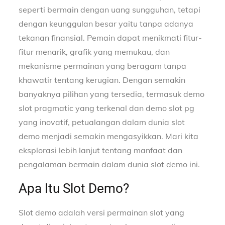
seperti bermain dengan uang sungguhan, tetapi
dengan keunggulan besar yaitu tanpa adanya
tekanan finansial. Pemain dapat menikmati fitur-
fitur menarik, grafik yang memukau, dan
mekanisme permainan yang beragam tanpa
khawatir tentang kerugian. Dengan semakin
banyaknya pilihan yang tersedia, termasuk demo
slot pragmatic yang terkenal dan demo slot pg
yang inovatif, petualangan dalam dunia slot
demo menjadi semakin mengasyikkan. Mari kita
eksplorasi lebih lanjut tentang manfaat dan
pengalaman bermain dalam dunia slot demo ini.
Apa Itu Slot Demo?
Slot demo adalah versi permainan slot yang