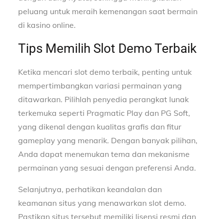
peluang untuk meraih kemenangan saat bermain
di kasino online.
Tips Memilih Slot Demo Terbaik
Ketika mencari slot demo terbaik, penting untuk
mempertimbangkan variasi permainan yang
ditawarkan. Pilihlah penyedia perangkat lunak
terkemuka seperti Pragmatic Play dan PG Soft,
yang dikenal dengan kualitas grafis dan fitur
gameplay yang menarik. Dengan banyak pilihan,
Anda dapat menemukan tema dan mekanisme
permainan yang sesuai dengan preferensi Anda.
Selanjutnya, perhatikan keandalan dan
keamanan situs yang menawarkan slot demo.
Pastikan situs tersebut memiliki lisensi resmi dan