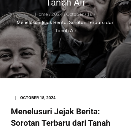
Tanah Air
Home
2024
October
18
Menelusuri Jejak Berita: Sorotan Terbaru dari
Tanah Air
Posted
OCTOBER 18, 2024
on
Menelusuri Jejak Berita:
Sorotan Terbaru dari Tanah