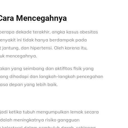
 Cara Mencegahnya
berapa dekade terakhir, angka kasus obesitas
 Penyakit ini tidak hanya berdampak pada
 jantung, dan hipertensi. Oleh karena itu,
ntuk mencegahnya.
akan yang seimbang dan aktifitas fisik yang
yang dihadapi dan langkah-langkah pencegahan
asa depan yang lebih baik.
erjadi ketika tubuh mengumpulkan lemak secara
adalah meningkatnya risiko gangguan
 kolesterol dalam pembuluh darah, sehingga