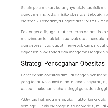
Selain pola makan, kurangnya aktivitas fisik me
dapat meningkatkan risiko obesitas. Sebagian b
elektronik. Rendahnya tingkat aktivitas fisik 
Faktor genetik juga turut berperan dalam risik
menyimpan lemak lebih banyak atau mengalami
dan depresi juga dapat menyebabkan perubahan
dapat lebih waspada dan mengambil langkah pr
Strategi Pencegahan Obesitas
Pencegahan obesitas dimulai dengan perubaha
yang ideal. Konsumsi buah-buahan, sayuran, biji
asupan makanan olahan, tinggi gula, dan ting
Aktivitas fisik juga merupakan faktor kunci da
seminggu. Jenis olahraga bisa bervariasi, mulai 