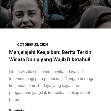
Posted
OCTOBER 23, 2024
on
Menjelajahi Keajaiban: Berita Terkini
Wisata Dunia yang Wajib Diketahui!
Dunia wisata selalu memberikan daya tarik
tersendiri bagi para pelancong. Dengan berbagai
keajaiban alam, budaya yang kaya, dan
pengalaman yang tak terlupakan, setiap sudut
bumi…
By
adminjan