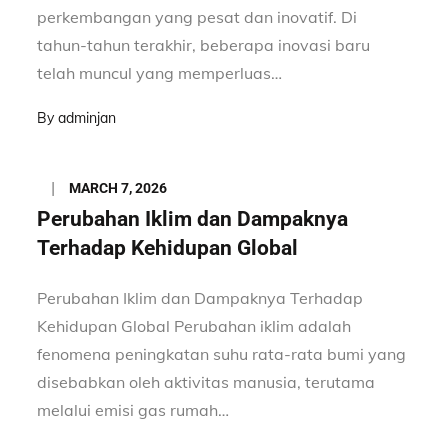
perkembangan yang pesat dan inovatif. Di
tahun-tahun terakhir, beberapa inovasi baru
telah muncul yang memperluas…
By
adminjan
Posted
MARCH 7, 2026
on
Perubahan Iklim dan Dampaknya
Terhadap Kehidupan Global
Perubahan Iklim dan Dampaknya Terhadap
Kehidupan Global Perubahan iklim adalah
fenomena peningkatan suhu rata-rata bumi yang
disebabkan oleh aktivitas manusia, terutama
melalui emisi gas rumah…