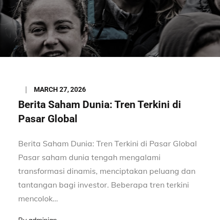
Posted
MARCH 27, 2026
on
Berita Saham Dunia: Tren Terkini di
Pasar Global
Berita Saham Dunia: Tren Terkini di Pasar Global
Pasar saham dunia tengah mengalami
transformasi dinamis, menciptakan peluang dan
tantangan bagi investor. Beberapa tren terkini
mencolok…