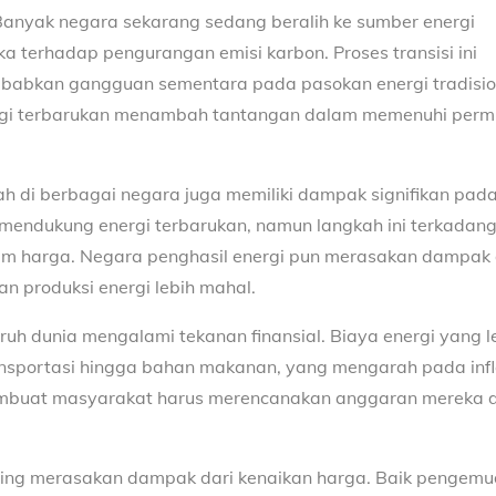
. Banyak negara sekarang sedang beralih ke sumber energi
 terhadap pengurangan emisi karbon. Proses transisi ini
babkan gangguan sementara pada pasokan energi tradisio
nergi terbarukan menambah tantangan dalam memenuhi perm
tah di berbagai negara juga memiliki dampak signifikan pad
mi mendukung energi terbarukan, namun langkah ini terkadan
lam harga. Negara penghasil energi pun merasakan dampak 
an produksi energi lebih mahal.
uruh dunia mengalami tekanan finansial. Biaya energi yang l
ransportasi hingga bahan makanan, yang mengarah pada infl
 membuat masyarakat harus merencanakan anggaran mereka
aling merasakan dampak dari kenaikan harga. Baik pengemu