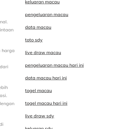
keluaran macau
pengeluaran macau
nal.
data macau
intaan
toto sdy
a harga
live draw macau
g
pengeluaran macau hari ini
dari
data macau hari ini
ebih
togel macau
asi.
togel macau hari ini
 dengan
live draw sdy
di
keluaran sdy