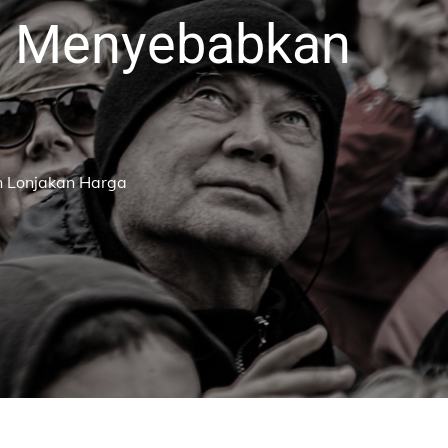
bal Menyebabkan
an Lonjakan Harga