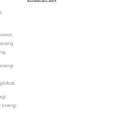
i
ional,
 orang
ng.
energi
g
global.
agi
 energi