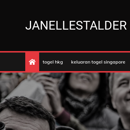
Skip
to
content
JANELLESTALDER
togel hkg
keluaran togel singapore