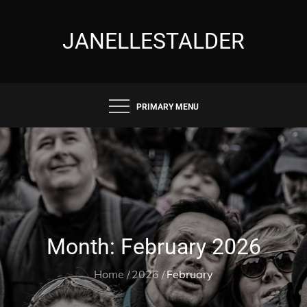
Skip
to
JANELLESTALDER
content
PRIMARY MENU
Month:
February 2026
Home
2026
February