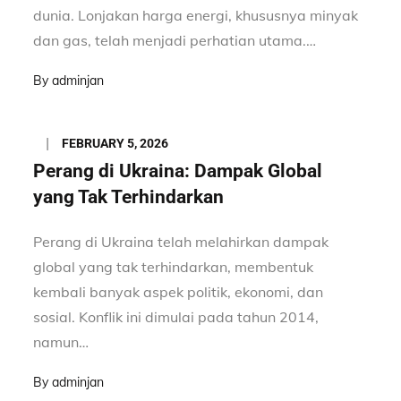
dunia. Lonjakan harga energi, khususnya minyak
dan gas, telah menjadi perhatian utama.…
By
adminjan
Posted
FEBRUARY 5, 2026
on
Perang di Ukraina: Dampak Global
yang Tak Terhindarkan
Perang di Ukraina telah melahirkan dampak
global yang tak terhindarkan, membentuk
kembali banyak aspek politik, ekonomi, dan
sosial. Konflik ini dimulai pada tahun 2014,
namun…
By
adminjan