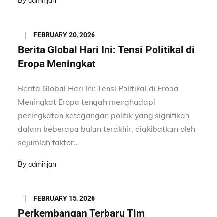
By
adminjan
Posted
FEBRUARY 20, 2026
on
Berita Global Hari Ini: Tensi Politikal di
Eropa Meningkat
Berita Global Hari Ini: Tensi Politikal di Eropa
Meningkat Eropa tengah menghadapi
peningkatan ketegangan politik yang signifikan
dalam beberapa bulan terakhir, diakibatkan oleh
sejumlah faktor…
By
adminjan
Posted
FEBRUARY 15, 2026
on
Perkembangan Terbaru Tim