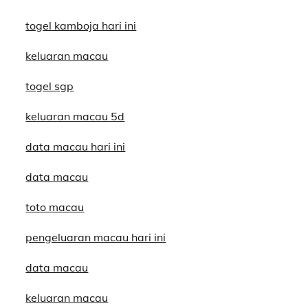
togel kamboja hari ini
keluaran macau
togel sgp
keluaran macau 5d
data macau hari ini
data macau
toto macau
pengeluaran macau hari ini
data macau
keluaran macau