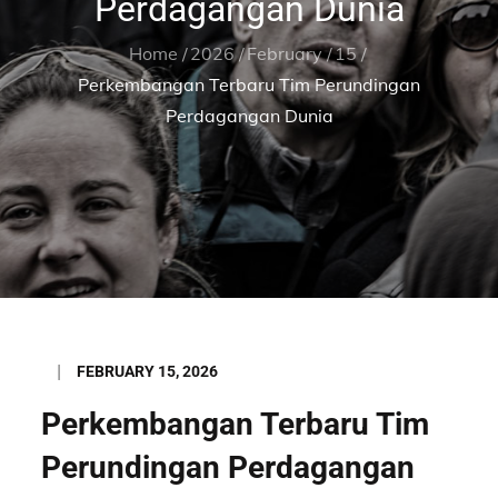
Perdagangan Dunia
Home
2026
February
15
Perkembangan Terbaru Tim Perundingan
Perdagangan Dunia
Posted
FEBRUARY 15, 2026
on
Perkembangan Terbaru Tim
Perundingan Perdagangan